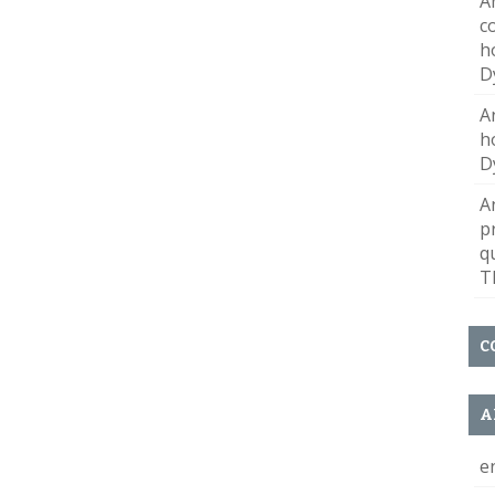
A
c
h
D
A
h
D
A
p
q
T
C
A
e