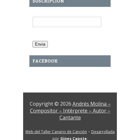
SUSCRIPCIÓN
Tu Email:
FACEBOOK
Copyright © 2026
Andrés Molina –
Compositor – Intérprete – Autor –
Cantante
-
Web del Taller Canario de Canción
Desarrollada
.
por
Gines Capote