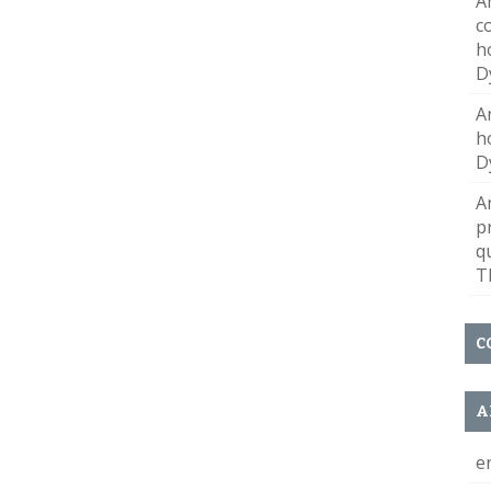
A
c
h
D
A
h
D
A
p
q
T
C
A
e