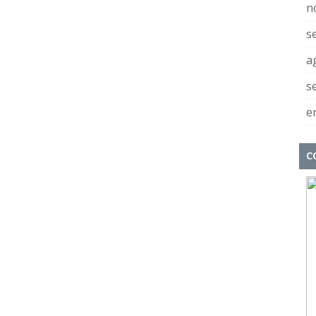
n
s
a
s
e
C