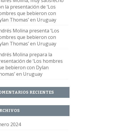
ndrés Molina, muy satisfecho
on la presentación de ‘Los
ombres que bebieron con
ylan Thomas’ en Uruguay
ndrés Molina presenta ‘Los
ombres que bebieron con
ylan Thomas’ en Uruguay
ndrés Molina prepara la
resentación de ‘Los hombres
ue bebieron con Dylan
homas’ en Uruguay
OMENTARIOS RECIENTES
RCHIVOS
nero 2024