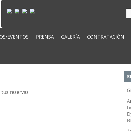
OS/EVENTOS
PRENSA
GALERÍA
CONTRATACIÓN
E
G
 tus reservas.
A
h
D
B