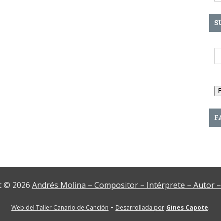
S
T
F
t © 2026
Andrés Molina – Compositor – Intérprete – Autor 
-
.
Web del Taller Canario de Canción
Desarrollada por
Gines Capote